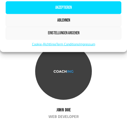
AKZEPTIEREN
Jonathan
ABLEHNEN
ART DIRECTOR
EINSTELLUNGEN ANSEHEN
Cookie-Richtlinie
Term Conditions
Impressum
John Doe
WEB DEVELOPER