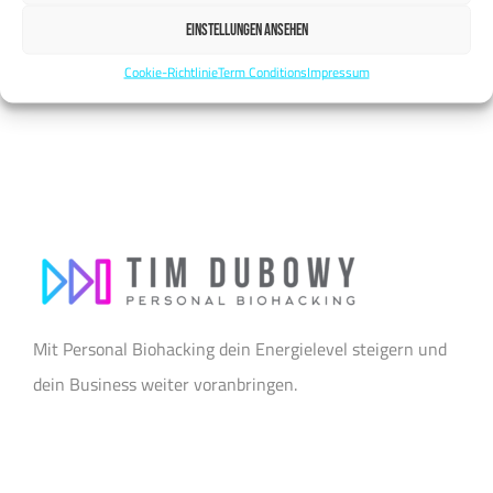
Mitglied der Initiative “Fairness im Handel”.
EINSTELLUNGEN ANSEHEN
Nähere Informationen:
https://www.fairness-im-handel.de
Cookie-Richtlinie
Term Conditions
Impressum
Mit Personal Biohacking dein Energielevel steigern und
dein Business weiter voranbringen.