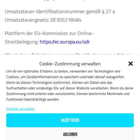
Umsatzsteuer-Identifikationsnummer gemäß § 27 a
Umsatzsteuergesetz: DE305218484
Plattform der EU-Kommission zur Online-
Streitbeilegung:
https://ec.europa.eu/odr
Wir sind zur Teilnahme an einem Streitbeilegungsverfahren
vor einer Verbraucherschlichtungsstelle weder verpflichtet
Cookie-Zustimmung verwalten
Um dir ein optimales Erlebnis zu bieten, verwenden wir Technologien wie
noch bereit.
Cookies, um Geräteinformationen zu speichern und/oder darauf zuzugreifen.
Wenn du diesen Technologien zustimmst, können wir Daten wie das
Surfverhalten oder eindeutige IDs auf dieser Website verarbeiten. Wenn du deine
Zustimmung nicht erteilst oder zurückziehst, können bestimmte Merkmale und
Funktionen beeinträchtigt werden.
Dienste verwalten
AKZEPTIEREN
ABLEHNEN