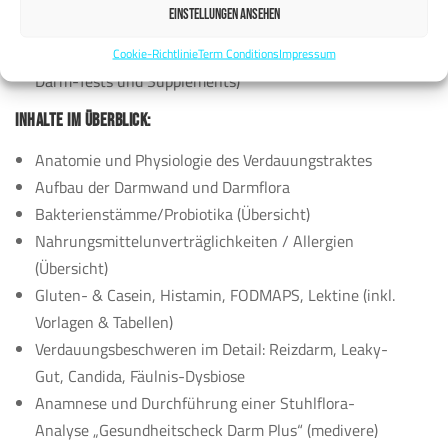
Ortsunabhängige Betreuung (Versand-Labor, daher
EINSTELLUNGEN ANSEHEN
kann Beratung online durchgeführt werden)
Attraktive Zusatzeinkünfte (durch Fach-Beratung,
Cookie-Richtlinie
Term Conditions
Impressum
Darm-Tests und Supplements)
INHALTE IM ÜBERBLICK:
Anatomie und Physiologie des Verdauungstraktes
Aufbau der Darmwand und Darmflora
Bakterienstämme/Probiotika (Übersicht)
Nahrungsmittelunverträglichkeiten / Allergien
(Übersicht)
Gluten- & Casein, Histamin, FODMAPS, Lektine (inkl.
Vorlagen & Tabellen)
Verdauungsbeschweren im Detail: Reizdarm, Leaky-
Gut, Candida, Fäulnis-Dysbiose
Anamnese und Durchführung einer Stuhlflora-
Analyse „Gesundheitscheck Darm Plus“ (medivere)