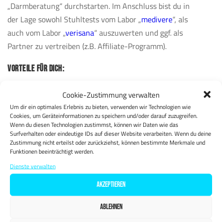
„Darmberatung“ durchstarten. Im Anschluss bist du in
der Lage sowohl Stuhltests vom Labor „
medivere
“, als
auch vom Labor „
verisana
“ auszuwerten und ggf. als
Partner zu vertreiben (z.B. Affiliate-Programm).
VORTEILE FÜR DICH:
Erfolgreiche Lösungsstrategien (durch individuelle
Cookie-Zustimmung verwalten
Diagnostik und passgenaue Strategie)
Um dir ein optimales Erlebnis zu bieten, verwenden wir Technologien wie
Wirkungsvolle Behandlung (ursachenorientiertes
Cookies, um Geräteinformationen zu speichern und/oder darauf zuzugreifen.
Wenn du diesen Technologien zustimmst, können wir Daten wie das
Vorgehen statt Symptombehandlung)
Surfverhalten oder eindeutige IDs auf dieser Website verarbeiten. Wenn du deine
Ganzheitlicher Ansatz (sinnvolle Ergänzung zu
Zustimmung nicht erteilst oder zurückziehst, können bestimmte Merkmale und
Funktionen beeinträchtigt werden.
Ernährungsberatung/Fitnesstraining/Physiotherapie)
Dienste verwalten
Innovatives Diagnostik-Tool (Stuhldiagnostik für Ist-
Analyse und Erfolgskontrolle)
AKZEPTIEREN
Hochwertige Zusatzqualifikation (Positionierung im
ABLEHNEN
Zukunftsmarkt „Darmgesundheit“)